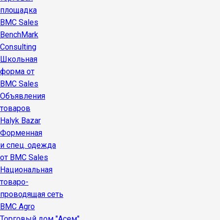
площадка
BMC Sales
BenchMark
Consulting
Школьная
форма от
BMC Sales
Объявления
товаров
Halyk Bazar
Форменная
и спец. одежда
от BMC Sales
Национальная
товаро-
проводящая сеть
BMC Agro
Торговый дом "Асем"