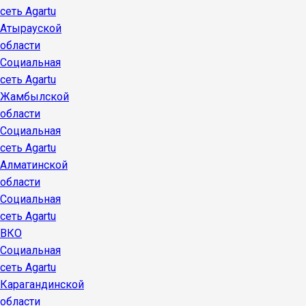
сеть Agartu
Атырауской
области
Социальная
сеть Agartu
Жамбылской
области
Социальная
сеть Agartu
Алматинской
области
Социальная
сеть Agartu
ВКО
Социальная
сеть Agartu
Карагандинской
области