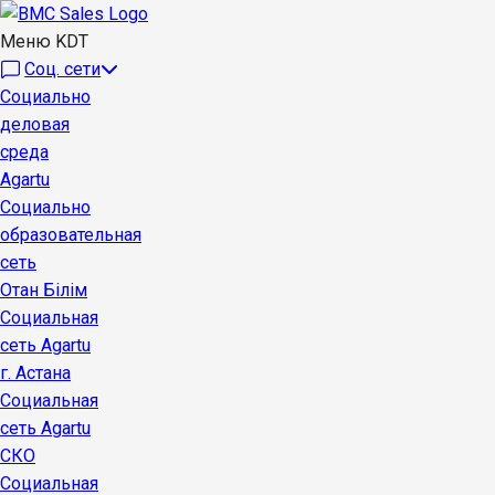
Меню KDT
Соц. сети
Социально
деловая
среда
Agartu
Социально
образовательная
сеть
Отан Бiлiм
Социальная
сеть Agartu
г. Астана
Социальная
сеть Agartu
СКО
Социальная