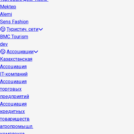
Mektep
Alemi
Sens Fashion
Туристич. сети
BMC Tourism
dev
Ассоциации
Казахстанская
Ассоциация
IT-компаний
Ассоциация
торговых
предприятий
Ассоциация
кредитных
товариществ
агропромышл.
комплекса